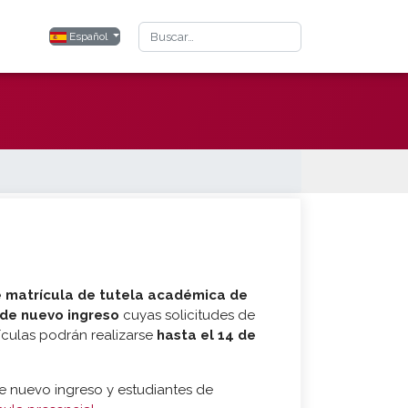
Buscar
Seleccione su idioma
Español
e matrícula de tutela académica de
 de nuevo ingreso
cuyas solicitudes de
rículas podrán realizarse
hasta el 14 de
de nuevo ingreso y estudiantes de