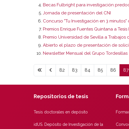
Becas Fulbright para investigación predoc
Jornada de presentación del CNI
Concurso "Tu Investigación en 3 minutos" 
Premios Enrique Fuentes Quintana a Tesis
Premio Universidad de Sevilla a Trabajos 
Abierto el plazo de presentación de soli
Newsletter Mensual del Grupo Tordesillas
82
83
84
85
86
87
Repositorios de tesis
Form
Tesis doctorales en depósito
Formac
idUS. Depósito de Investigación de la
Convoc