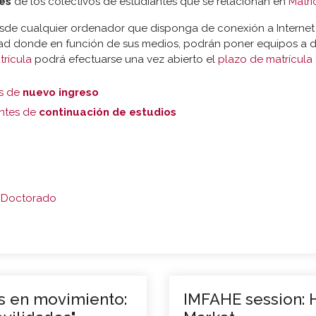
es
de los colectivos de estudiantes que se relacionan en
Matri
sde cualquier ordenador que disponga de conexión a Internet 
dad donde en función de sus medios, podrán poner equipos a d
trícula
podrá efectuarse una vez abierto el
plazo de matrícula
es de
nuevo ingreso
antes de
continuación de estudios
e Doctorado
es en movimiento:
IMFAHE session: H