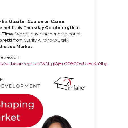
HE´s Quarter Course on Career
e held this Thursday October 19th at
 Time.
We will have the honor to count
oretti
from Clarity AI, who will talk
the Job Market.
he session
.us/webinar/register/WN_gfAjHxOOSGOvIUvFqKaNbg