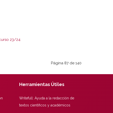
curso 23/24
Página 87 de 140
Herramientas Útiles
ón
Writefull: Ayuda a la redacción de
textos científicos y académicos