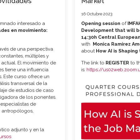
ovilidades"
Market
16 Octubre 2023
lumnado interesado a
Opening session
of
IMFA
ades en movimiento:
Development that will b
14:30h Central European
with
Monica Ramirez Am
través de una perspectiva
about
How AI is Shaping 
constantes, múltiples y
 actual. El movimiento de
The link to
REGISTER
to t
s tiene una influencia
is:
https://us02web.zoom
s. Este curso ofrece un
sis transversal de la
aje de estudios de caso
stigadora de los ponentes.
 especialistas de
do antropólogos,
tico adjunto y en la
ursos