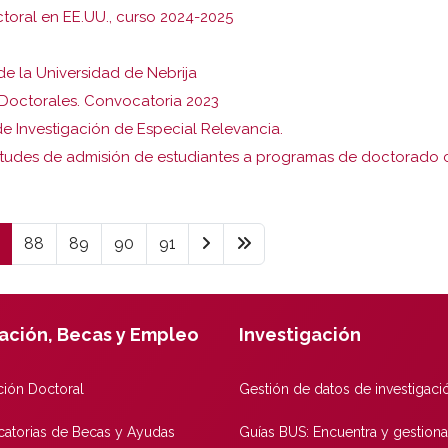
toral en EE.UU., curso 2024-2025
de la Universidad de Nebrija
 Doctorales. Convocatoria 2023
de Investigación de Especial Relevancia.
citudes de admisión de estudiantes a programas de doctorado 
88
89
90
91
ación, Becas y Empleo
Investigación
ión Doctoral
Gestión de datos de investigaci
atorias de Becas y Ayudas
Guías BUS: Encuentra y gestiona