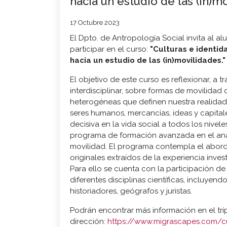
hacia un estudio de las (in)m
17 Octubre 2023
El Dpto. de Antropología Social invita al a
participar en el curso:
"Culturas e identid
hacia un estudio de las (in)movilidades."
El objetivo de este curso es reflexionar, a 
interdisciplinar, sobre formas de movilidad 
heterogéneas que definen nuestra realidad
seres humanos, mercancías, ideas y capitale
decisiva en la vida social a todos los nivele
programa de formación avanzada en el análi
movilidad. El programa contempla el abord
originales extraídos de la experiencia inve
Para ello se cuenta con la participación de
diferentes disciplinas científicas, incluyen
historiadores, geógrafos y juristas.
Podrán encontrar más información en el tríp
dirección:
https://www.migrascapes.com/c