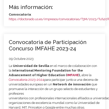
Más información:
Convocatoria
:
https://doctorado.us.es/impresos/convocatorias/T3M/2023/Tu%2
Convocatoria de Participación
Concurso IMFAHE 2023-24
09 Octubre 2023
La
Universidad de Sevilla
en el marco de colaboración con
la
International Mentoring
Foundation for the
Advancement of Higher Education (
IMFAHE
),
abre la
Convocatoria 2023-2024
para participar junto a una decena de
universidades europeas en un
Network d
e
innovación
que
promueve la interacción de
un grupo selecto de
estudiantes y
profesores
universitarios
co
n
profesionales
internacionales
afiliados
a
universida
organizaciones de excelencia mundial como la Universidad de
Harvard, MIT, Princeton
o Goog
le
entre muchas otras
.