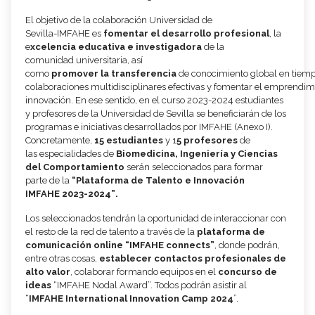
El objetivo de
la
colaboración
Universidad de
Sevilla
-
IMFAHE
es
fomentar
el desarrollo
profesional
, la
e
xcelencia educativa e investigadora
de
la
comunidad
universitaria,
así
como
promover
la
transferencia
de
conocimiento
global
en
tiem
colaboraciones
multidisciplinares
efectivas
y
fomentar
el
emprendim
innovación. En ese sentido,
en el curso
2023
-
2024
estudiantes
y profesores de la
Universidad de
Sevilla
se beneficiará
n
de los
programas e iniciativas desarrollad
o
s
por IMFAHE (
Anexo
I
).
Concretamente,
15
estudiantes
y
1
5
profesores
de
la
s
especialidad
es
de
Biomedicina,
Ingeniería y Ciencias
del Comportamiento
serán seleccionados para formar
parte
de
la
“Plataforma de Talento e I
nnovación
IMFAHE
2023
-
2024
”
.
Los seleccionados tendrán la oportunidad de interaccionar con
el resto de la red de talento
a través de la
plataforma de
comunicación
online
“IMFAHE connects”
, donde podrán,
entre otras cosas,
establecer contactos profesionales de
alto valor
,
colaborar formando
equipos en el
concurso de
ideas
“IMFAHE Nodal Award”. Todos podrán asistir al
“
IMFAHE
International
Innovation
Camp
202
4
”.