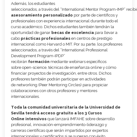
Además,
los
estudiantes
seleccionados,
a
través
del
“International
Mentor
Program
-
IMP”
recib
asesoramiento personalizado
por parte de científicos y
profesionales con experiencia
internacional durante todo el
curso académico. Dichos estudiantes también tendrán la
oportunidad de ganar
becas de excelencia
para llevar a
cabo
prácticas profesionales
en
centros de prestigio
internacional como Harvard o MIT. Por su parte, los profesores
seleccionados, a través del
“International Professional
Development Program
-
IPDP”
rec
ibirán
formación
mediante
webinars específicos
sobre
open
-
science
, técnicas de
enseñanza online y cómo
financiar proyectos de investigación, entre otros. Dichos
profesores también podrán participar en actividades
de
networking
(Peer Mentoring
Circles)
para
propiciar
colaboraciones con otros profesores y mentores
internacionales.
T
oda la comunidad universitaria de la Universidad de
Sevilla tendrá acceso gratuito
a los 3
Cursos
Online
intensivos
que lanzará IMFAHE sobre desarrollo
profesional,
innovación
-
emprendimiento
-
liderazgo y
carrera
s
científica
s
que serán impartidos por
expertos
internacionales y certificados si se superan con éxito