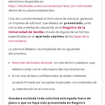
electrónico disponible en:
https://doctorado.us.es/convocatorias/tesis-3m/solicitudes
dentro de los plazos establecidos
Una vez cumplimentado el formulario de solicitud, generará
un impreso de solicitud que deberá ser
presentado
, junto
con la documentación requerida, en el
Registro de la
Universidad de Sevilla
a través de alguna de las formas
especificadas en el
apartado séptimo
de las
bases de la
convocatoria
La solicitud deberá ir acompañada de los siguientes
documentos:
Resumen de la tesis doctoral
, no más de 600 palabras, que
deberá contar con el visto bueno del/los director/es.
En el caso de tesis confidenciales, acreditar mediante
acuerdo firmado por las partes implicadas, los contenidos de
su intervención en el concurso.
Quedará excluida toda solicitud entregada fuera de
plazo o que no haya sido presentada en Registro