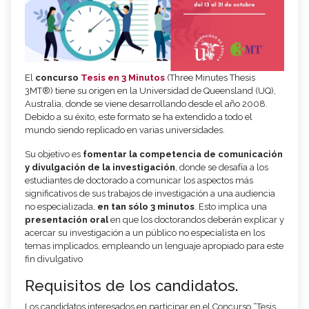
El
concurso
Tesis en 3 Minutos
(Three Minutes Thesis
3MT®) tiene su origen en la Universidad de Queensland (UQ),
Australia, donde se viene desarrollando desde el año 2008.
Debido a su éxito, este formato se ha extendido a todo el
mundo siendo replicado en varias universidades.
Su objetivo es
fomentar la competencia de comunicación
y divulgación de la investigación
, donde se desafía a los
estudiantes de doctorado a comunicar los aspectos más
significativos de sus trabajos de investigación a una audiencia
no especializada,
en tan sólo 3 minutos
. Esto implica una
presentación oral
en que los doctorandos deberán explicar y
acercar su investigación a un público no especialista en los
temas implicados, empleando un lenguaje apropiado para este
fin divulgativo
Requisitos de los candidatos.
Los candidatos interesados en participar en el Concurso “Tesis