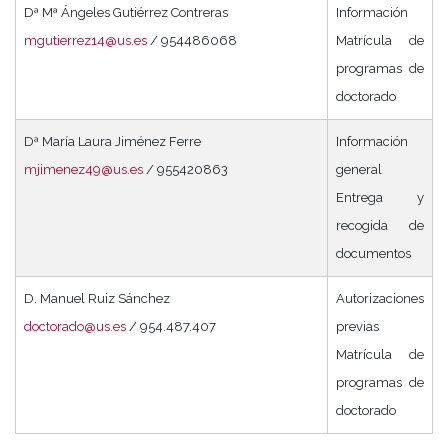
Dª Mª Ángeles Gutiérrez Contreras
Información
mgutierrez14@us.es
/ 954486068
Matrícula de
programas de
doctorado
Dª María Laura Jiménez Ferre
Información
mjimenez49@us.es
/ 955420863
general
Entrega y
recogida de
documentos
D. Manuel Ruiz Sánchez
Autorizaciones
doctorado@us.es
/ 954.487.407
previas
Matrícula de
programas de
doctorado