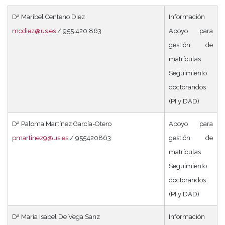
Dª Maribel Centeno Diez
Información
mcdiez@us.es
/ 955.420.863
Apoyo para
gestión de
matrículas
Seguimiento
doctorandos
(PI y DAD)
Dª Paloma Martínez García-Otero
Apoyo para
pmartinez9@us.es
/ 955420863
gestión de
matrículas
Seguimiento
doctorandos
(PI y DAD)
Dª María Isabel De Vega Sanz
Información