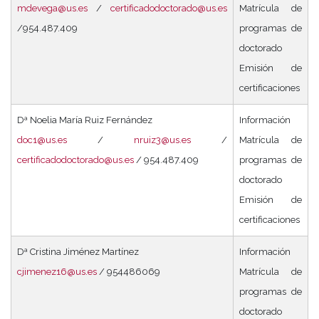
mdevega@us.es
/
certificadodoctorado@us.es
Matrícula de
/954.487.409
programas de
doctorado
Emisión de
certificaciones
Dª Noelia María Ruiz Fernández
Información
doc1@us.es
/
nruiz3@us.es
/
Matrícula de
certificadodoctorado@us.es
/ 954.487.409
programas de
doctorado
Emisión de
certificaciones
Dª Cristina Jiménez Martínez
Información
cjimenez16@us.es
/ 954486069
Matrícula de
programas de
doctorado