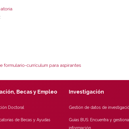
catoria
:
 formulario-currículum para aspirantes
ación, Becas y Empleo
Investigación
ión Doctoral
Gestión de datos de investigaci
atorias de Becas y Ayudas
Guías BUS: Encuentra y gestiona
información