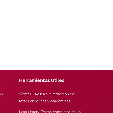
Herramientas Útiles
ón
Writefull: Ayuda a la redacción de
textos científicos y académicos
Lean Library: Textos completos en un