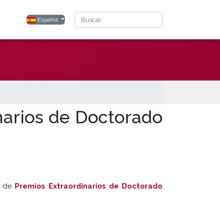
Buscar
Seleccione su idioma
Español
narios de Doctorado
a de
Premios Extraordinarios de Doctorado