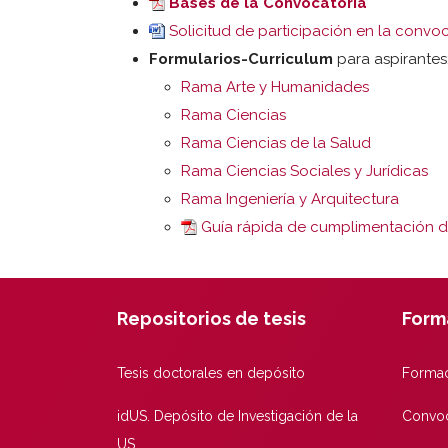
Bases de la Convocatoria
Solicitud de participación en la convo
Formularios-Curriculum
para aspirantes
Rama Arte y Humanidades
Rama Ciencias
Rama Ciencias de la Salud
Rama Ciencias Sociales y Jurídicas
Rama Ingeniería y Arquitectura
Guía rápida de cumplimentación de
Repositorios de tesis
Form
Tesis doctorales en depósito
Formac
idUS. Depósito de Investigación de la
Convoc
US