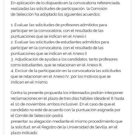
En aplicación de lo dispuesto en la convocatoria referenciada,
realizadas las solicitudes de
participación, la Comisión
de
Selección
ha a
doptado
los siguientes acuerdos:
1.
Evaluar las solicitudes de
profesores
ad
mitidos para
participar en la convocatoria, con
el resultado de las
puntuaciones que se indican en el Anexo I.
2.
Evaluar las solicitudes de
estudiantes
admitidos para
participar en la convocatoria, con
el resultado de las
puntuaciones que se indican en el A
nexo II
3.
Adju
dicación de
ayudas a los candidatos, tanto profesores
como estudiantes, que se
relacionan en el Anexo II
I
.
4.
Excluir de la participación en la convocatoria las solicitudes
que se relacionan en el
Anexo
IV
, por los motivos que se
indican en el m
ismo.
Contra la presente propuesta los
interesados
podrán interponer
reclamaciones en el plazo de
tres días hábiles (desde el
8 hasta
el 10 de noviembre, ambos inclusive). En el caso de que el
candidato no esté de acuerdo con la puntuación asignada por
e
l Comité de Selección podrá
presentar su alegación
mediante el mismo procedimiento que
la solicitud, en el Registro de la
Universidad de Sevilla, en el
pl
azo indicado