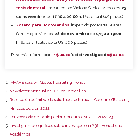
tesis doctoral
,
impartido por Victoria Santos. Mièrcoles,
23
de noviembre
, de
17.30 a 20:00 h.
Presencial (45 plazas)
Zotero para Doctorandos
, impartido por Marta Suarez
Samaniego. Viernes,
28 de noviembre
de
17:30 a 19:00
h.
Salas virtuales de la US (100 plazas)
Para más información:
n@us.es
">bibinvestigació
n@us.es
.
IMFAHE session: Global Recruiting Trends
Newsletter Mensual del Grupo Tordesillas
Resolución definitiva de solicitudes admitidas. Concurso Tesis en 3
Minutos. Edición 2022.
Convocatoria de Participación Concurso IMFAHE 2022-23
Investiga: monográficos sobre investigación nº 38: Honestidad
Académica