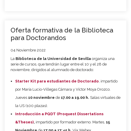
Oferta formativa de la Biblioteca
para Doctorandos
04 Noviembre 2022
La
Biblioteca de la Universidad de Sevilla
organiza una
serie de cursos, que tendrán lugar entre el 10 y el 28 de
noviembre, dirigidos al alumnado de doctorado:
Starter Kit para estudiantes de Doctorado
, impartido
por María Lucio-Villegas Cámara y Víctor Moya Orozco.
Jueves
10 noviembre
de
17.00 a 19.00 h.
Salas virtuales de
la US (100 plazas).
Introducción a PQDT (Proquest Dissertations
&Theses)
,
impartido por formador externo.
Martes,
15
Noviembre
de
17:00 a 17:45 h.
Vía Webex.