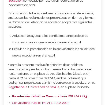
Education
convocado por resolución rectoral de 18 de
noviembre de 2022
En
aplicación
de
lo
dispuesto
en
la
convocatoria
referenciada,
analizadas
las
reclamaciones presentadas en tiempo y forma,
la Comisión de Selección ha acordado
adoptar los siguientes
acuerdos:
Adjudicar las
ayudas
a los
candidatos, tanto
profesores
como
estudiantes
,
que se
relacionan en el anexo I
Excluir de la participación
en la convocatoria
las
solicitudes
que se relacionan
en el anexo II
Contra la presente
resolución definitiva de candidatos
seleccionados y excluidos
los
interesados podrán interponer
reclamaciones en el plazo
de tres días hábiles
(
desde el 15
hasta el 17 de no
viembre de 2022, ambos inclusive
)
que
podrán ser presentadas
al mismo
correo que l
a solicitud,
en el
Registro de la Universidad de Sevilla
, en el plazo indicado.
Resolución definitiva Convocatoria IMP 2022/23
Convocatoria Pública IMFAHE 2022-2023