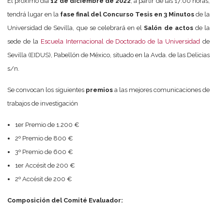
El próximo día
12 de diciembre de 2022
, a partir de las 17:00 horas,
tendrá lugar en la
fase final del Concurso Tesis en 3 Minutos
de la
Universidad de Sevilla, que se celebrará en el
Salón de actos
de la
sede de la
Escuela Internacional de Doctorado de la Universidad
de
Sevilla (EIDUS), Pabellón de México, situado en la Avda. de las Delicias
s/n.
Se convocan los siguientes
premios
a las mejores comunicaciones de
trabajos de investigación
1er Premio de 1.200 €
2º Premio de 800 €
3º Premio de 600 €
1er Accésit de 200 €
2º Accésit de 200 €
Composición del Comité Evaluador: