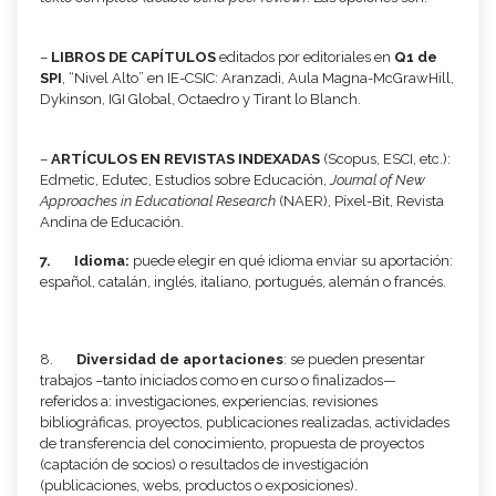
–
LIBROS DE CAPÍTULOS
editados por editoriales en
Q1 de
SPI
, “Nivel Alto” en IE-CSIC: Aranzadi, Aula Magna-McGrawHill,
Dykinson, IGI Global, Octaedro y Tirant lo Blanch.
–
ARTÍCULOS EN REVISTAS INDEXADAS
(Scopus, ESCI, etc.):
Edmetic, Edutec, Estudios sobre Educación,
Journal of New
Approaches in Educational Research
(NAER), Píxel-Bit, Revista
Andina de Educación.
7.
Idioma:
puede elegir en qué idioma enviar su aportación:
español, catalán, inglés, italiano, portugués, alemán o francés.
8.
Diversidad de aportaciones
: se pueden presentar
trabajos –tanto iniciados como en curso o finalizados—
referidos a: investigaciones, experiencias, revisiones
bibliográficas, proyectos, publicaciones realizadas, actividades
de transferencia del conocimiento, propuesta de proyectos
(captación de socios) o resultados de investigación
(publicaciones, webs, productos o exposiciones).