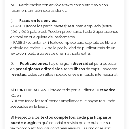
b) Participación con envío de texto completo o solo con
resumen; también solo asistencia.
5.
Fases en los envíos:
– FASE 1 (todos los participantes): resumen ampliado (entre
500 y 600 palabras). Pueden presentarse hasta 2 aportaciones
en total en cualquiera de los formatos.
– FASE 2 (voluntaria): 1 texto completo para capítulo de libro o
artículo de revista. Existe la posibilidad de publicar más de un
texto completo a través de una matrícula extra.
6.
Publicaciones:
hay una gran
diversidad
para publicar
en
prestigiosas editoriales
, tanto
libros
de capítulos como
revistas
, todas con altas indexaciones e impacto internacional:
A)
LIBRO DE ACTAS
. Libro editado por la Editorial
Octaedro
(Q1 en
SPI) con todos los resúmenes ampliados que hayan resultado
aceptados en la fase 1.
B) Respecto a los
textos completos
,
cada participante
puede elegir
en qué editorial o revista quiere publicar su
texto completo (
double blind peer review
). Las opciones son: