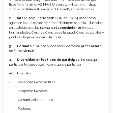
España—, Nnamdi AZIKIWE University—Nigeria—, Institut
d’Estudis Catalans (Delegació d’Alacant), entre otros más.
2.
Interdisciplinariedad:
ICON-edu 2024 nace como
ágora en la que compartir temas de interés sobre la Educación
en cualquiera de las
ramas del conocimiento
(Artes y
humanidades, Ciencias, Ciencias de la salud, Ciencias sociales y
jurídicas, Ingeniería y arquitectura).
3.
Formato híbrido:
puede asistir de forma
presencial
o
de forma
virtual.
4.
Diversidad en los tipos de participación
: cualquier
participante puede elegir cómo quiere participar:
a) Formatos:
- Ponencias invitadas I+D+i
- Simposios invitados
- Comunicaciones orales
- Pósteres