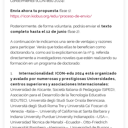
Conocimiento] (ICON-edu 2024).
Envía ahora tu propuesta
(fase 1):
https://icon.kiobus.org/edu/proceso-de-envio/
Posteriormente, de forma voluntaria, podrás enviar el
texto
completo hasta el 12 de junio
(fase 2).
A continuación te indicamos una serie de ventajas y razones
para participar. Verás que todas ellas te benefician como
doctorando/a, como así lo explicitamos en la nº 9, referida
directamente a investigadores noveles que estén realizando su
formación en un programa de doctorado:
1.
Internacionalidad: ICON-edu 2024 está organizado
y avalado por numerosas y prestigiosas Universidades,
centros superiores y asociaciones
Internacionales:
Universidad de Alicante, Società Italiana di Pedagogia (SIPED),
Asociación para el Desarrollo de la Tecnología Educativa
(EDUTEC), Università degli Studi Suor Orsola Benincasa,
Università degli Studi Roma Tre y Università Ca’ Foscari di
Venezia –Italia—, University of California at Santa Barbara y
Indiana University-Purdue University Indianapolis –USA—,
Universidad Técnica de Manabí –Ecuador-, Otto-Friedrich
Universität Bamberg –Alemania—, Universidad de Burgos –