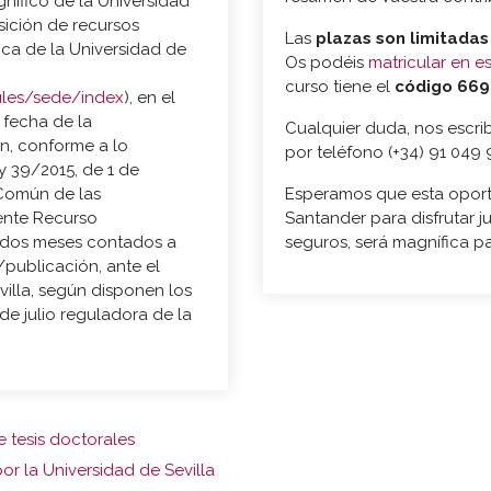
gnífico de la Universidad
osición de recursos
Las
plazas son limitadas
nica de la Universidad de
Os podéis
matricular en e
curso tiene el
código 669
ules/sede/index
), en el
 fecha de la
Cualquier duda, nos escri
n, conforme a lo
por teléfono (+34) 91 049 
ey 39/2015, de 1 de
 Común de las
Esperamos que esta oport
mente Recurso
Santander para disfrutar 
e dos meses contados a
seguros, será magnífica p
n/publicación, ante el
illa, según disponen los
 de julio reguladora de la
 tesis doctorales
or la Universidad de Sevilla