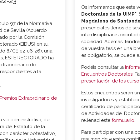
22-23
Os informamos que este 
Doctorales de la UIMP"
.
Magdalena de Santander
culo 97 de la Normativa
presenciales llenos de ses
d de Sevilla (Acuerdo
interdisciplinares orientad
tado por la Comisión
sociedad. Además, tendréi
octorado (EIDUS) en su
de vuestra tesis en una b
rdo 8/CE 02-06-26), una
es obligatorio, se puede a
adas, ESTE RECTORADO ha
xtraordinario de
Podéis consultar la
inform
rrespondientes a la
Encuentros Doctorales
. T
presentación de los curso
.
Estos encuentros serán u
Premios Extraordinario de
investigadores y establec
certificado de participac
de Actividades del Doctoran
 vía administrativa, de
rellenad este
formulario
.
a del Estatuto de la
Para participar con una c
 con carácter potestativo,
resumen de vuestra contri