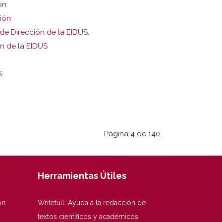
ón
ción
de Dirección de la EIDUS.
ón de la EIDUS
S
Página 4 de 140
Herramientas Útiles
ón
Writefull: Ayuda a la redacción de
textos científicos y académicos