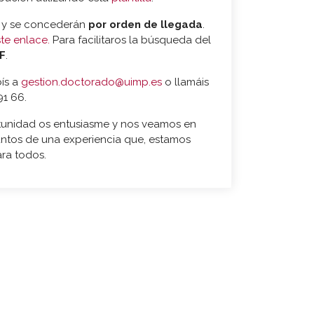
y se concederán
por orden de llegada
.
ste enlace.
Para facilitaros la búsqueda del
F
.
bís a
gestion.doctorado@uimp.es
o llamáis
91 66.
unidad os entusiasme y nos veamos en
juntos de una experiencia que, estamos
ara todos.