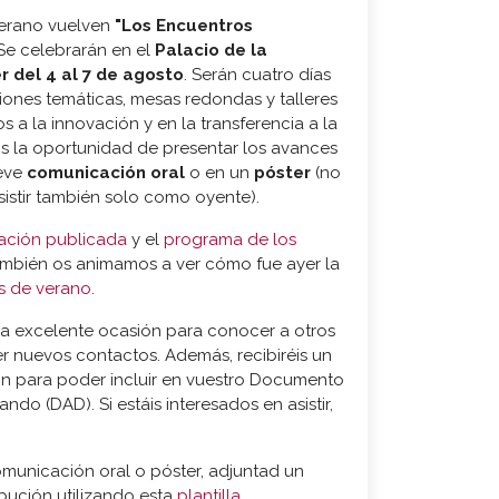
verano vuelven
"Los Encuentros
 Se celebrarán en el
Palacio de la
 del 4 al 7 de agosto
. Serán cuatro días
iones temáticas, mesas redondas y talleres
os a la innovación y en la transferencia a la
s la oportunidad de presentar los avances
reve
comunicación oral
o en un
póster
(no
sistir también solo como oyente).
ación publicada
y el
programa de los
ambién os animamos a ver cómo fue ayer la
s de verano
.
na excelente ocasión para conocer a otros
er nuevos contactos. Además, recibiréis un
ión para poder incluir en vuestro Documento
do (DAD). Si estáis interesados en asistir,
omunicación oral o póster, adjuntad un
bución utilizando esta
plantilla
.