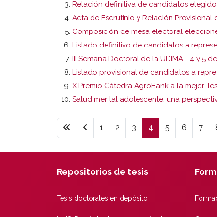
Relación definitiva de candidatos elegid
Acta de Escrutinio y Relación Provisiona
Composición de mesa electoral eleccione
Listado definitivo de candidatos a repre
III Semana Doctoral de la UDIMA - 4 y 5 de
Listado provisional de candidatos a repre
X Premio Cátedra AgroBank a la mejor Tes
Salud mental adolescente: una perspectiv
1
2
3
4
5
6
7
Repositorios de tesis
Form
Tesis doctorales en depósito
Formac