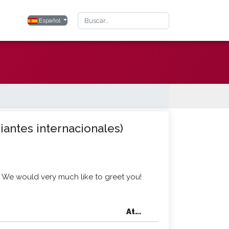
Buscar
Seleccione su idioma
Español
iantes internacionales)
. We would very much like to greet you!
At…