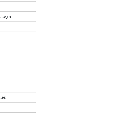
ología
les