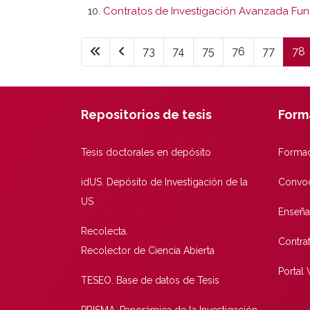
Contratos de Investigación Avanzada Fu
73
74
75
76
77
78
Repositorios de tesis
Form
Tesis doctorales en depósito
Formac
idUS. Depósito de Investigación de la
Convoc
US
Enseña
Recolecta.
Contra
Recolector de Ciencia Abierta
Portal
TESEO. Base de datos de Tesis