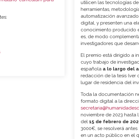
utilicen las tecnologías de
herramientas, metodologí
automatización avanzados
tes:
digital, y presenten una 
conocimiento producido en
es, de modo complementari
investigadores que desarro
s
El premio está dirigido a 
cuyo trabajo de investiga
española
a lo largo del 
redacción de la tesis (ver
lugar de residencia del in
Toda la documentación nec
formato digital a la direcc
secretaria@humanidadesdi
noviembre de 2023 hasta l
del
15 de febrero de 20
3000€, se resolverá antes
en un acto público en el q