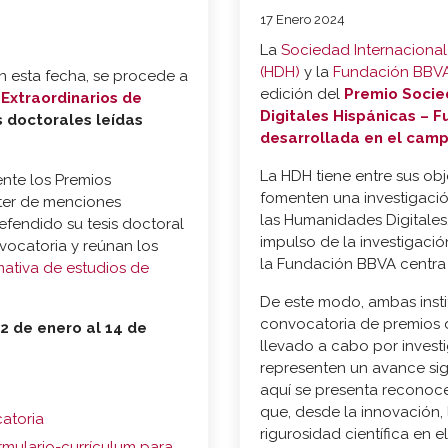
17 Enero 2024
La
Sociedad Internacional
(HDH)
y la
Fundación BBV
n esta fecha, se procede a
edición del
Premio Socie
Extraordinarios de
Digitales Hispánicas – 
s doctorales leídas
desarrollada en el camp
La HDH tiene entre sus obj
nte los Premios
fomenten una investigació
cter de menciones
las Humanidades Digitales
efendido su tesis doctoral
impulso de la investigación
vocatoria y reúnan los
la Fundación BBVA centra 
ativa de estudios de
De este modo, ambas insti
convocatoria de premios d
2 de enero al 14 de
llevado a cabo por invest
representen un avance sig
aquí se presenta reconoce
que, desde la innovación, l
catoria
rigurosidad científica en 
rmulario-currículum para