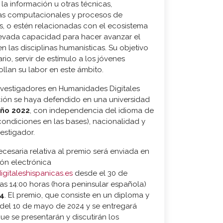
 la información u otras técnicas,
as computacionales y procesos de
, o estén relacionadas con el ecosistema
elevada capacidad para hacer avanzar el
 las disciplinas humanísticas. Su objetivo
o, servir de estímulo a los jóvenes
llan su labor en este ámbito.
investigadores en Humanidades Digitales
ción se haya defendido en una universidad
año 2022
, con independencia del idioma de
 condiciones en las bases), nacionalidad y
vestigador.
esaria relativa al premio será enviada en
ión electrónica
gitaleshispanicas.es
desde el 30 de
as 14:00 horas (hora peninsular española)
24
. El premio, que consiste en un diploma y
 del 10 de mayo de 2024 y se entregará
ue se presentarán y discutirán los