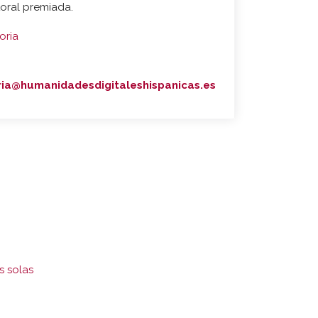
toral premiada.
oria
ria@humanidadesdigitaleshispanicas.es
s solas