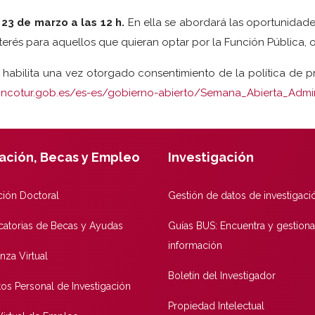
23 de marzo a las 12 h.
En ella se abordará las oportunidades
erés para aquellos que quieran optar por la Función Pública, o 
se habilita una vez otorgado consentimiento de la política de
incotur.gob.es/es-es/gobierno-abierto/Semana_Abierta_Admin
ación, Becas y Empleo
Investigación
ión Doctoral
Gestión de datos de investigaci
atorias de Becas y Ayudas
Guías BUS: Encuentra y gestiona
información
nza Virtual
Boletín del Investigador
tos Personal de Investigación
Propiedad Intelectual