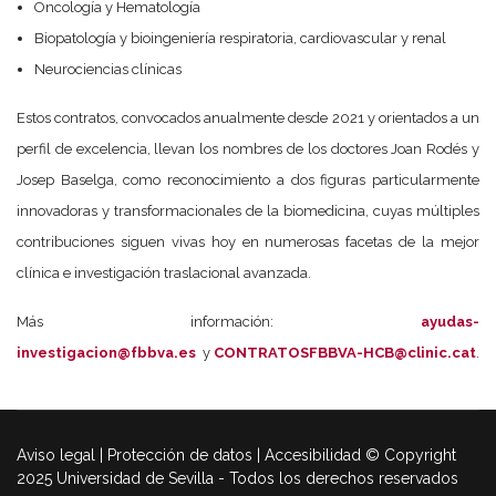
Oncología y Hematología
Biopatología y bioingeniería respiratoria, cardiovascular y renal
Neurociencias clínicas
Estos contratos, convocados anualmente desde 2021 y orientados a un
perfil de excelencia, llevan los nombres de los doctores Joan Rodés y
Josep Baselga, como reconocimiento a dos figuras particularmente
innovadoras y transformacionales de la biomedicina, cuyas múltiples
contribuciones siguen vivas hoy en numerosas facetas de la mejor
clínica e investigación traslacional avanzada.
Más información:
ayudas-
investigacion@fbbva.es
y
CONTRATOSFBBVA-HCB@clinic.cat
.
Aviso legal | Protección de datos | Accesibilidad © Copyright
2025 Universidad de Sevilla - Todos los derechos reservados