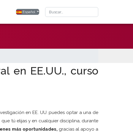
Buscar
Seleccione su idioma
Español
al en EE.UU., curso
nvestigación en EE. UU. puedes optar a una de
que tú elijas y en cualquier disciplina, durante
tienes más oportunida
des,
gracias al apoyo a