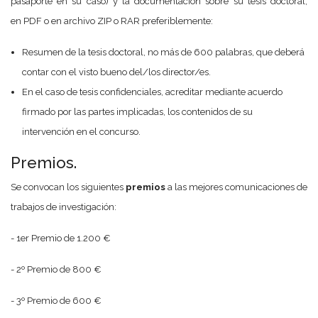
pasaporte en su caso) y la documentación sobre su tesis doctoral,
en PDF o en archivo ZIP o RAR preferiblemente:
Resumen de la tesis doctoral, no más de 600 palabras, que deberá
contar con el visto bueno del/los director/es.
En el caso de tesis confidenciales, acreditar mediante acuerdo
firmado por las partes implicadas, los contenidos de su
intervención en el concurso.
Premios.
Se convocan los siguientes
premios
a las mejores comunicaciones de
trabajos de investigación:
- 1er Premio de 1.200 €
- 2º Premio de 800 €
- 3º Premio de 600 €