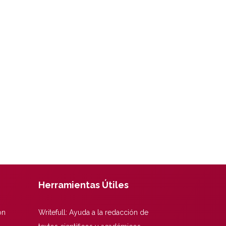
Herramientas Útiles
ón
Writefull: Ayuda a la redacción de