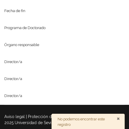
Fecha de fin
Programa de Doctorado
Órgano responsable
Director/a
Director/a
Director/a
×
Aviso legal | Protección de datos | Accesibilidad © Copyright
Advertencia
No podemos encontrar este
2025 Universidad de Sevilla - Todos los derechos reservados
registro