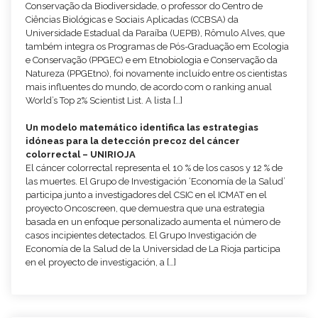
Conservação da Biodiversidade, o professor do Centro de
Ciências Biológicas e Sociais Aplicadas (CCBSA) da
Universidade Estadual da Paraíba (UEPB), Rômulo Alves, que
também integra os Programas de Pós-Graduação em Ecologia
e Conservação (PPGEC) e em Etnobiologia e Conservação da
Natureza (PPGEtno), foi novamente incluído entre os cientistas
mais influentes do mundo, de acordo com o ranking anual
World’s Top 2% Scientist List. A lista […]
Un modelo matemático identifica las estrategias
idóneas para la detección precoz del cáncer
colorrectal – UNIRIOJA
El cáncer colorrectal representa el 10 % de los casos y 12 % de
las muertes. El Grupo de Investigación ‘Economía de la Salud’
participa junto a investigadores del CSIC en el ICMAT en el
proyecto Oncoscreen, que demuestra que una estrategia
basada en un enfoque personalizado aumenta el número de
casos incipientes detectados. El Grupo Investigación de
Economía de la Salud de la Universidad de La Rioja participa
en el proyecto de investigación, a […]