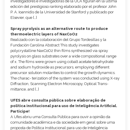
investigadores e investigadoras de la UCA figuran en la última
edición del prestigioso ranking elaborado por el profesor John
P. A. Ioannidis de la Universidad de Stanford y publicado por
Elsevier, que […]
Spray pyrolysis as an alternative route to produce
thermoelectric layers of NaxCoO2
Realizado con la colaboración del Grupo Tordesillas y la
Fundación Carolina Abstract This study investigates
polycrystalline NaxCoO2 thin films synthesized via spray
pyrolysis on glass substrates over a wide compositional range
of x. The films were grown using cobalt acetate tetrahydrate
and sodium hydroxide as precursors, employing different
precursor solution molarities to control the growth dynamics.
The charac- terization of the system was conducted using X-ray
Diffraction, Scanning Electron Microscopy, Optical Trans-
mittance, and […]
UFES abre consulta pública sobre elaboração de
política institucional para uso de Inteligência Artificial.
Participe!
A Ufes abriu uma Consulta Pública para ouvir a opinião da
comunidade acadêmica e da sociedade em geral sobre uma
proposta de Política Institucional para uso de Inteligência