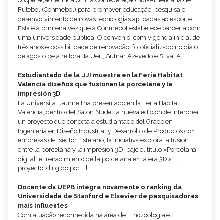
cooperação técnica com a Confederação Sul-Americana de
Futebol (Conmebol) para promover educação, pesquisa e
desenvolvimento de novas tecnologias aplicadas ao esporte.
Esta é a primeira vez que a Conmebol estabelece parceria com
uma universidade pública. O convênio, com vigência inicial de
três anos e possibilidade de renovação, foi oficializado no dia 6
de agosto pela reitora da Uerj, Gulnar Azevedo e Silva. A […]
Estudiantado de la UJI muestra en la Feria Hábitat
Valencia diseños que fusionan la porcelana y la
impresión 3D
La Universitat Jaume I ha presentado en la Feria Hábitat
Valencia, dentro del Salón Nude, la nueva edición de Intercrea,
un proyecto que conecta a estudiantado del Grado en
Ingeniería en Diseño Industrial y Desarrollo de Productos con
empresas del sector. Este año, la iniciativa explora la fusión
entre la porcelana y la impresión 3D, bajo el título «Porcelana
digital: el renacimiento de la porcelana en la era 3D». El
proyecto, dirigido por […]
Docente da UEPB integra novamente o ranking da
Universidade de Stanford e Elsevier de pesquisadores
mais influentes
Com atuação reconhecida na área de Etnozoologia e