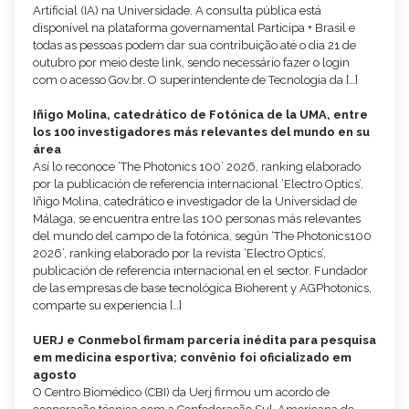
Artificial (IA) na Universidade. A consulta pública está
disponível na plataforma governamental Participa + Brasil e
todas as pessoas podem dar sua contribuição até o dia 21 de
outubro por meio deste link, sendo necessário fazer o login
com o acesso Gov.br. O superintendente de Tecnologia da […]
Iñigo Molina, catedrático de Fotónica de la UMA, entre
los 100 investigadores más relevantes del mundo en su
área
Así lo reconoce ‘The Photonics 100’ 2026, ranking elaborado
por la publicación de referencia internacional ‘Electro Optics’.
Iñigo Molina, catedrático e investigador de la Universidad de
Málaga, se encuentra entre las 100 personas más relevantes
del mundo del campo de la fotónica, según ‘The Photonics100
2026’, ranking elaborado por la revista ‘Electro Optics’,
publicación de referencia internacional en el sector. Fundador
de las empresas de base tecnológica Bioherent y AGPhotonics,
comparte su experiencia […]
UERJ e Conmebol firmam parceria inédita para pesquisa
em medicina esportiva; convênio foi oficializado em
agosto
O Centro Biomédico (CBI) da Uerj firmou um acordo de