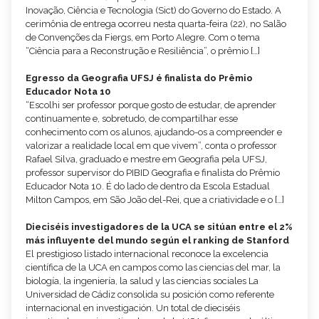
Inovação, Ciência e Tecnologia (Sict) do Governo do Estado. A
cerimônia de entrega ocorreu nesta quarta-feira (22), no Salão
de Convenções da Fiergs, em Porto Alegre. Com o tema
“Ciência para a Reconstrução e Resiliência”, o prêmio […]
Egresso da Geografia UFSJ é finalista do Prêmio
Educador Nota 10
“Escolhi ser professor porque gosto de estudar, de aprender
continuamente e, sobretudo, de compartilhar esse
conhecimento com os alunos, ajudando-os a compreender e
valorizar a realidade local em que vivem”, conta o professor
Rafael Silva, graduado e mestre em Geografia pela UFSJ,
professor supervisor do PIBID Geografia e finalista do Prêmio
Educador Nota 10. É do lado de dentro da Escola Estadual
Milton Campos, em São João del-Rei, que a criatividade e o […]
Dieciséis investigadores de la UCA se sitúan entre el 2%
más influyente del mundo según el ranking de Stanford
El prestigioso listado internacional reconoce la excelencia
científica de la UCA en campos como las ciencias del mar, la
biología, la ingeniería, la salud y las ciencias sociales La
Universidad de Cádiz consolida su posición como referente
internacional en investigación. Un total de dieciséis