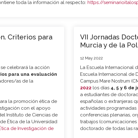
ntiene toda la información al respecto:
https://seminarioital
n. Criterios para
VII Jornadas Doct
Murcia y de la Po
12 May 2022
 se celebrará la acción
La Escuela Internacional 
erios para una evaluación
Escuela Internacional de 
adores/as de la
Campus Mare Nostrum (CM
2022
los días
4, 5 y 6 de 
a estudiantes de doctorad
 para la promoción ética de
españolas o extranjeras que
estigación con el apoyo
actividades programadas s
l Instituto de Ciencias de
conferencias plenarias, or
de Ética de la Universidad
trabajos (comunicaciones 
Ética de Investigación de
doctorado de todas las r