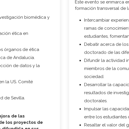
Este evento se enmarca e
formación transversal de 
investigación biomédica y
Intercambiar experien
ramas de conocimiento
ación ética en
estudiantes, fomenta
Debatir acerca de los
os órganos de ética
doctorado de las dif
ica de Andalucía.
Difundir la actividad
ección de datos y la
miembros de la comuni
sociedad.
 en la US. Comité
Desarrollar la capaci
resultados de investig
d de Sevilla.
doctorales.
Impulsar las capacida
ejora de las
entre los estudiantes
de los proyectos de
Resaltar el valor del
 difundirla en sus