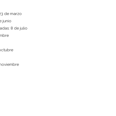
: 23 de marzo
e junio
das: 8 de julio
embre
octubre
 noviembre