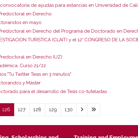
 convocatoria de ayudas para estancias en Universidad de Cali
 Predoctoral en Derecho
Doctorandos en mayo
n Predoctoral en Derecho del Programa de Doctorado en Derec
TIGACION TURISTICA (CLAIT) y el 12° CONGRESO DE LA SOC
 Predoctoral en Derecho (UZ)
adémica. Curso 21/22
s "Tu Twitter Tesis en 3 minutos"
octorandos y Máster
torado para el desarrollo de Tesis co-tuteladas
126
127
128
129
130
ing, Scholarships and
Training and Employm