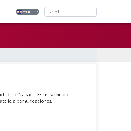
Search
Select your language
English
sidad de Granada. Es un seminario
atoria a comunicaciones.