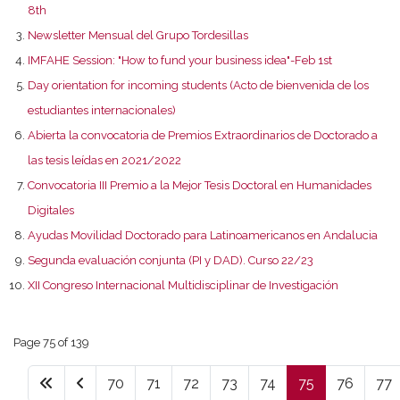
8th
Newsletter Mensual del Grupo Tordesillas
IMFAHE Session: "How to fund your business idea"-Feb 1st
Day orientation for incoming students (Acto de bienvenida de los
estudiantes internacionales)
Abierta la convocatoria de Premios Extraordinarios de Doctorado a
las tesis leídas en 2021/2022
Convocatoria III Premio a la Mejor Tesis Doctoral en Humanidades
Digitales
Ayudas Movilidad Doctorado para Latinoamericanos en Andalucia
Segunda evaluación conjunta (PI y DAD). Curso 22/23
XII Congreso Internacional Multidisciplinar de Investigación
Page 75 of 139
70
71
72
73
74
75
76
77