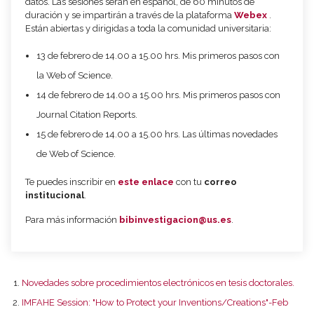
datos. Las sesiones serán en español, de 60 minutos de
duración y se impartirán a través de la plataforma
Webex
.
Están abiertas y dirigidas a toda la comunidad universitaria:
13 de febrero de 14.00 a 15.00 hrs. Mis primeros pasos con
la Web of Science.
14 de febrero de 14.00 a 15.00 hrs. Mis primeros pasos con
Journal Citation Reports.
15 de febrero de 14.00 a 15.00 hrs. Las últimas novedades
de Web of Science.
Te puedes inscribir en
este enlace
con tu
correo
institucional
.
Para más información
bibinvestigacion@us.es
.
Novedades sobre procedimientos electrónicos en tesis doctorales.
IMFAHE Session: "How to Protect your Inventions/Creations"-Feb