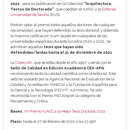
2022
, para su publicación en la Colección
"Arquitectura,
Textos de Doctorado"
, que coeditan el IUACC y la
Editorial
Universidad de Sevilla
(EUS).
Podrán optar al premio todos aquellos doctores, de cualquier
nacionalidad, que hayan defendido su tesis doctoral y obtenido
la máxima calificación (cum laude) en cualquiera de las
universidades españolas durante los años 2020 y 2021. Se
admitirán aquellas
tesis que hayan sido
defendidas/leídas hasta el 31 de diciembre de 2021
.
La
Colección
, que se edita desde el año 1997, cuenta con el
Sello de Calidad en Edición Académica CEA-APQ
,
reconociendo tanto la calidad científica como la editorial. Este
sello es avalado por la Agencia Nacional de Evaluación de la
Calidad y Acreditación (ANECA) y la Fundación Española para
la Ciencia y la Tecnología (FECYT). Así mismo, ha sido
reconocida con el
Premis FAD 2019
en la categoría de
Pensamiento y Crítica.
Bases:
VII Premio IUACC a la Mejor Tesis Doctoral 2022
Plazo:
Hasta el 27 de febrero de 2022 a las 23:59h