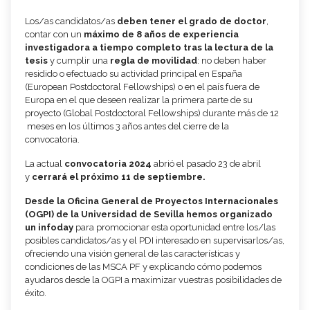
Los/as candidatos/as ​
deben tener el grado de doctor
,
contar con un
máximo de 8 años de experiencia
investigadora a tiempo completo tras la lectura de la
tesis
y cumplir una
regla de movilidad
: no deben haber
residido o efectuado su actividad principal en España ​
(European Postdoctoral Fellowships) o ​en el país fuera de
Europa en el que deseen realizar la primera parte de su
proyecto ​(Global Postdoctoral Fellowships) durante más de 12​
meses en los últimos 3 años antes del cierre de la
convocatoria.
​La actual
convocatoria 2024
abrió el pasado 23 de abril
y
cerrará el próximo 11
de septiembre.
Desde la Oficina General de Proyectos Internacionales
(OGPI) de la Universidad de Sevilla hemos organizado
un infoday
para promocionar esta oportunidad entre los/las
posibles candidatos/as y el PDI interesado en supervisarlos/as,
ofreciendo una visión general de las características y
condiciones de las MSCA PF y explicando cómo podemos
ayudaros desde la OGPI a maximizar vuestras posibilidades de
éxito.