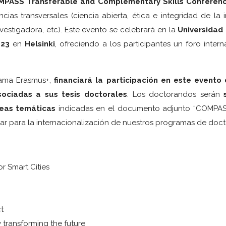
PASS Transferable and Complementary Skills Conferen
as transversales (ciencia abierta, ética e integridad de la 
vestigadora, etc). Este evento se celebrará en la
Universidad
023
en
Helsinki
, ofreciendo a los participantes un foro inter
grama Erasmus+,
financiará la participación en este event
sociadas a sus tesis doctorales
. Los doctorandos serán
reas temáticas
indicadas en el documento adjunto “COMPASS
r para la internacionalización de nuestros programas de doc
or Smart Cities
t
y transforming the future