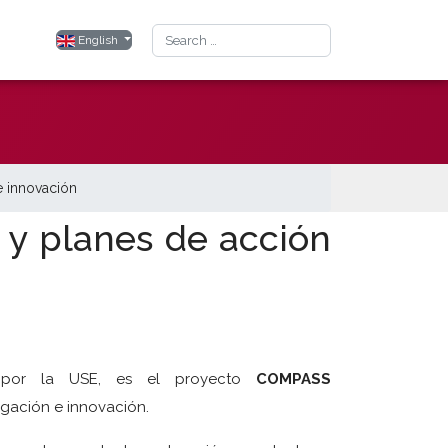
Search
Select your language
English
e innovación
 y planes de acción
o por la USE, es el proyecto
COMPASS
igación e innovación.