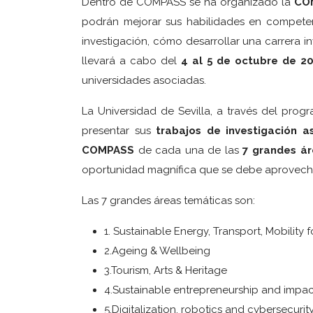
Dentro de COMPASS se ha organizado la
COM
podrán mejorar sus habilidades en competenci
investigación, cómo desarrollar una carrera in
llevará a cabo del
4 al 5 de octubre de 2
universidades asociadas.
La Universidad de Sevilla, a través del pro
presentar sus
trabajos de investigación a
COMPASS
de cada una de las
7 grandes á
oportunidad magnífica que se debe aprovecha
Las 7 grandes áreas temáticas son:
1. Sustainable Energy, Transport, Mobility f
2.Ageing & Wellbeing
3.Tourism, Arts & Heritage
4.Sustainable entrepreneurship and impac
5.Digitalization, robotics and cybersecurit