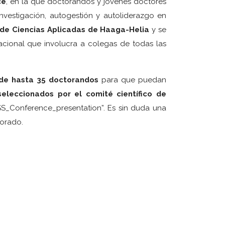
ce
, en la que doctorandos y jóvenes doctores
investigación, autogestión y autoliderazgo en
 de Ciencias Aplicadas de Haaga-Helia
y se
nacional que involucra a colegas de todas las
o de hasta 35 doctorandos
para que puedan
seleccionados por el comité científico
de
_Conference_presentation”. Es sin duda una
torado.